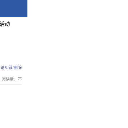
活动
,请
纠错/删除
阅读量：
75