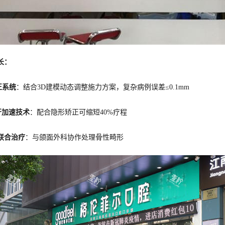
长：
正系统
：结合3D建模动态调整施力方案，复杂病例误差≤0.1mm
开加速技术
：配合隐形矫正可缩短40%疗程
联合治疗
：与颌面外科协作处理骨性畸形