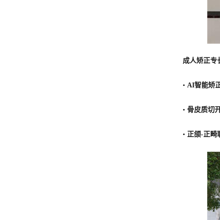
成人矫正专
•
AI智能矫
•
骨皮质切
•
正颌-正畸