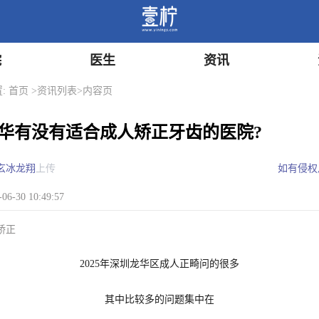
院
医生
资讯
:
首页
>
资讯列表
>内容页
华有没有适合成人矫正牙齿的医院?
玄冰龙翔
上传
如有侵权
6-30 10:49:57
矫正
2025年深圳龙华区成人正畸问的很多
其中比较多的问题集中在