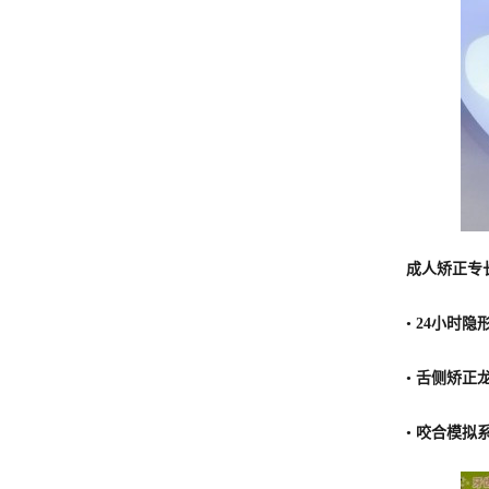
成人矫正专
•
24小时隐
•
舌侧矫正
•
咬合模拟